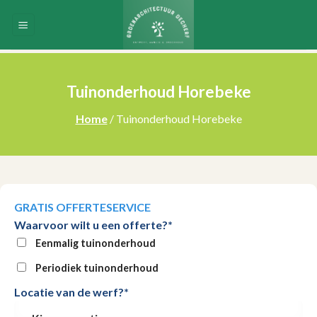
Skip
to
content
Tuinonderhoud Horebeke
Home
/ Tuinonderhoud Horebeke
GRATIS OFFERTESERVICE
Waarvoor wilt u een offerte?*
Eenmalig tuinonderhoud
Periodiek tuinonderhoud
Locatie van de werf?*