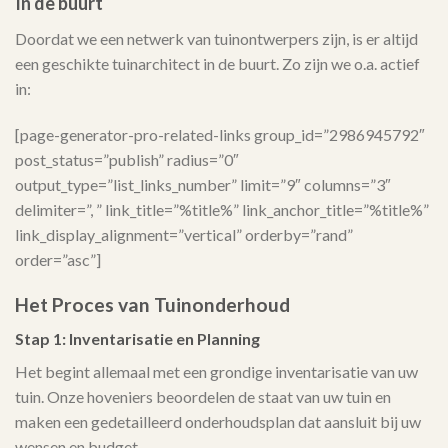
In de buurt
Doordat we een netwerk van tuinontwerpers zijn, is er altijd
een geschikte tuinarchitect in de buurt. Zo zijn we o.a. actief
in:
[page-generator-pro-related-links group_id=”2986945792″
post_status=”publish” radius=”0″
output_type=”list_links_number” limit=”9″ columns=”3″
delimiter=”, ” link_title=”%title%” link_anchor_title=”%title%”
link_display_alignment=”vertical” orderby=”rand”
order=”asc”]
Het Proces van Tuinonderhoud
Stap 1: Inventarisatie en Planning
Het begint allemaal met een grondige inventarisatie van uw
tuin. Onze hoveniers beoordelen de staat van uw tuin en
maken een gedetailleerd onderhoudsplan dat aansluit bij uw
wensen en budget.