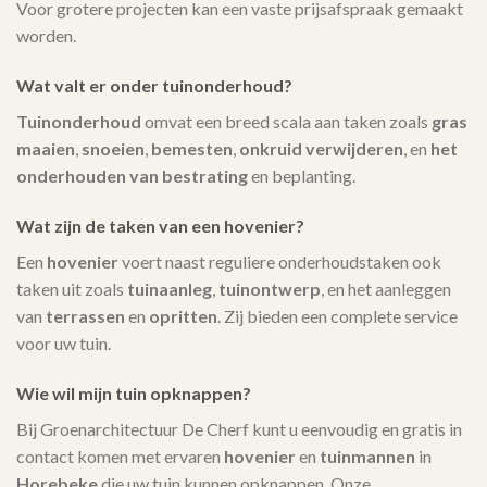
Voor grotere projecten kan een vaste prijsafspraak gemaakt
worden.
Wat valt er onder tuinonderhoud?
Tuinonderhoud
omvat een breed scala aan taken zoals
gras
maaien
,
snoeien
,
bemesten
,
onkruid verwijderen
, en
het
onderhouden van bestrating
en beplanting.
Wat zijn de taken van een hovenier?
Een
hovenier
voert naast reguliere onderhoudstaken ook
taken uit zoals
tuinaanleg
,
tuinontwerp
, en het aanleggen
van
terrassen
en
opritten
. Zij bieden een complete service
voor uw tuin.
Wie wil mijn tuin opknappen?
Bij Groenarchitectuur De Cherf kunt u eenvoudig en gratis in
contact komen met ervaren
hovenier
en
tuinmannen
in
Horebeke
die uw tuin kunnen opknappen. Onze