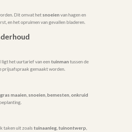
orden. Dit omvat het
snoeien
van hagen en
t, en het opruimen van gevallen bladeren.
nderhoud
igt het uurtarief van een
tuinman
tussen de
te prijsafspraak gemaakt worden.
gras maaien
,
snoeien
,
bemesten
,
onkruid
beplanting.
k taken uit zoals
tuinaanleg
,
tuinontwerp
,