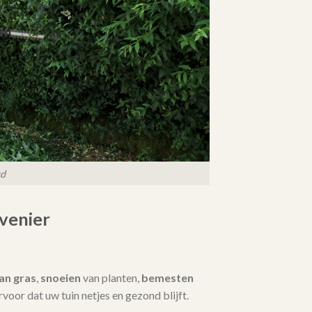
ud
venier
an gras
,
snoeien
van planten,
bemesten
 ervoor dat uw tuin netjes en gezond blijft.