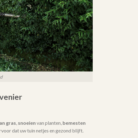
ud
venier
an gras
,
snoeien
van planten,
bemesten
 ervoor dat uw tuin netjes en gezond blijft.