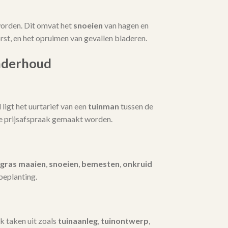
orden. Dit omvat het
snoeien
van hagen en
t, en het opruimen van gevallen bladeren.
nderhoud
igt het uurtarief van een
tuinman
tussen de
te prijsafspraak gemaakt worden.
gras maaien
,
snoeien
,
bemesten
,
onkruid
beplanting.
k taken uit zoals
tuinaanleg
,
tuinontwerp
,