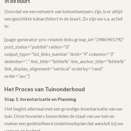
In de buurt
Doordat we een netwerk van tuinontwerpers zijn, is er altijd
een geschikte tuinarchitect in de buurt. Zo zijn we o.a. actief
in:
[page-generator-pro-related-links group_id=”2986945792″
post_status=”publish” radius=”0″
output_type=”list_links_number” limit=”9″ columns=”3″
delimiter=”, ” link_title=”%title%” link_anchor_title=”%title%”
link_display_alignment=”vertical” orderby=”rand”
order=”asc”]
Het Proces van Tuinonderhoud
Stap 1: Inventarisatie en Planning
Het begint allemaal met een grondige inventarisatie van uw
tuin. Onze hoveniers beoordelen de staat van uw tuin en
maken een gedetailleerd onderhoudsplan dat aansluit bij uw
wensen en budget.