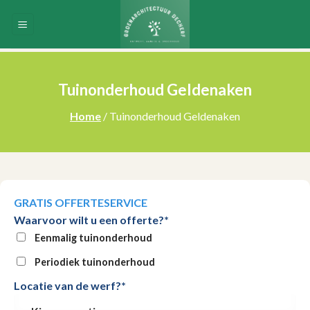
Skip
to
content
Tuinonderhoud Geldenaken
Home
/ Tuinonderhoud Geldenaken
GRATIS OFFERTESERVICE
Waarvoor wilt u een offerte?*
Eenmalig tuinonderhoud
Periodiek tuinonderhoud
Locatie van de werf?*