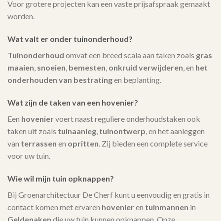
Voor grotere projecten kan een vaste prijsafspraak gemaakt
worden.
Wat valt er onder tuinonderhoud?
Tuinonderhoud
omvat een breed scala aan taken zoals
gras
maaien
,
snoeien
,
bemesten
,
onkruid verwijderen
, en
het
onderhouden van bestrating
en beplanting.
Wat zijn de taken van een hovenier?
Een
hovenier
voert naast reguliere onderhoudstaken ook
taken uit zoals
tuinaanleg
,
tuinontwerp
, en het aanleggen
van
terrassen
en
opritten
. Zij bieden een complete service
voor uw tuin.
Wie wil mijn tuin opknappen?
Bij Groenarchitectuur De Cherf kunt u eenvoudig en gratis in
contact komen met ervaren
hovenier
en
tuinmannen
in
Geldenaken
die uw tuin kunnen opknappen. Onze