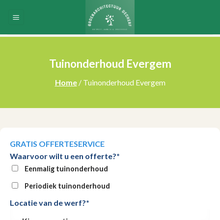
Skip
to
content
Tuinonderhoud Evergem
Home
/ Tuinonderhoud Evergem
GRATIS OFFERTESERVICE
Waarvoor wilt u een offerte?*
Eenmalig tuinonderhoud
Periodiek tuinonderhoud
Locatie van de werf?*