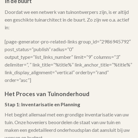
In de buurt
Doordat we een netwerk van tuinontwerpers zijn, is er altijd
een geschikte tuinarchitect in de buurt. Zo zijn we o.a. actief
in:
[page-generator-pro-related-links group_id=”2986945792″
post_status=”publish” radius=”0″
output_type=”list_links_number” limit=”9″ columns=”3″
delimiter=”, ” link_title=”%title%” link_anchor_title=”%title%”
link_display_alignment=”vertical” orderby=”rand”
order=”asc”]
Het Proces van Tuinonderhoud
Stap 1: Inventarisatie en Planning
Het begint allemaal met een grondige inventarisatie van uw
tuin. Onze hoveniers beoordelen de staat van uw tuin en
maken een gedetailleerd onderhoudsplan dat aansluit bij uw
wensen en budget.