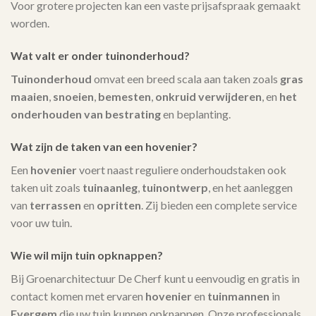
Voor grotere projecten kan een vaste prijsafspraak gemaakt
worden.
Wat valt er onder tuinonderhoud?
Tuinonderhoud
omvat een breed scala aan taken zoals
gras
maaien
,
snoeien
,
bemesten
,
onkruid verwijderen
, en
het
onderhouden van bestrating
en beplanting.
Wat zijn de taken van een hovenier?
Een
hovenier
voert naast reguliere onderhoudstaken ook
taken uit zoals
tuinaanleg
,
tuinontwerp
, en het aanleggen
van
terrassen
en
opritten
. Zij bieden een complete service
voor uw tuin.
Wie wil mijn tuin opknappen?
Bij Groenarchitectuur De Cherf kunt u eenvoudig en gratis in
contact komen met ervaren
hovenier
en
tuinmannen
in
Evergem
die uw tuin kunnen opknappen. Onze professionals