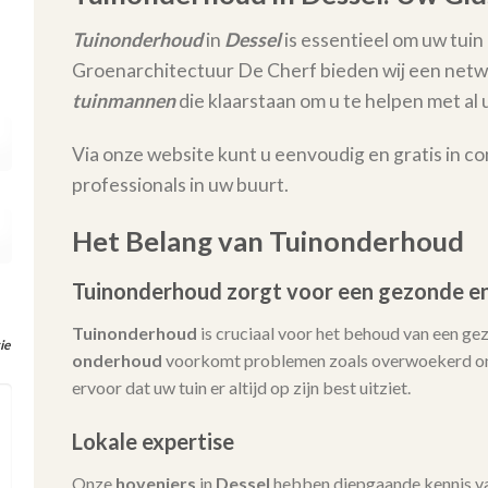
Tuinonderhoud
in
Dessel
is essentieel om uw tuin 
Groenarchitectuur De Cherf bieden wij een netw
tuinmannen
die klaarstaan om u te helpen met 
Via onze website kunt u eenvoudig en gratis in c
professionals in uw buurt.
Het Belang van Tuinonderhoud
Tuinonderhoud zorgt voor een gezonde en
Tuinonderhoud
is cruciaal voor het behoud van een ge
ie
onderhoud
voorkomt problemen zoals overwoekerd onk
ervoor dat uw tuin er altijd op zijn best uitziet.
Lokale expertise
Onze
hoveniers
in
Dessel
hebben diepgaande kennis va