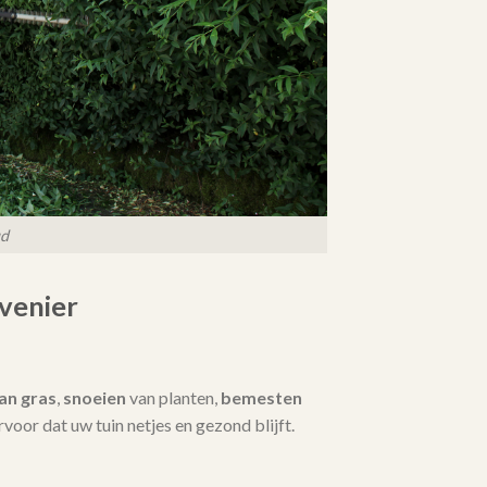
ud
venier
an gras
,
snoeien
van planten,
bemesten
 ervoor dat uw tuin netjes en gezond blijft.