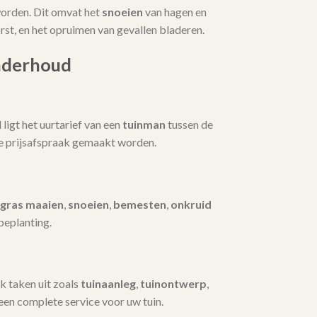
orden. Dit omvat het
snoeien
van hagen en
t, en het opruimen van gevallen bladeren.
nderhoud
igt het uurtarief van een
tuinman
tussen de
te prijsafspraak gemaakt worden.
gras maaien
,
snoeien
,
bemesten
,
onkruid
beplanting.
k taken uit zoals
tuinaanleg
,
tuinontwerp
,
 een complete service voor uw tuin.