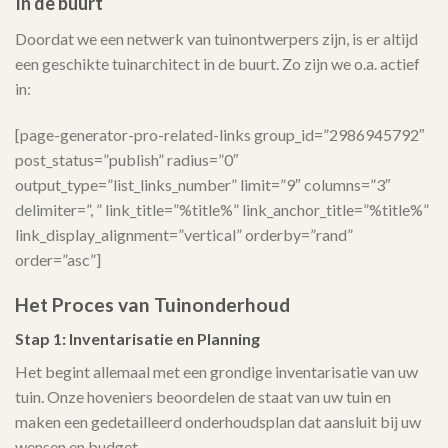
In de buurt
Doordat we een netwerk van tuinontwerpers zijn, is er altijd
een geschikte tuinarchitect in de buurt. Zo zijn we o.a. actief
in:
[page-generator-pro-related-links group_id=”2986945792″
post_status=”publish” radius=”0″
output_type=”list_links_number” limit=”9″ columns=”3″
delimiter=”, ” link_title=”%title%” link_anchor_title=”%title%”
link_display_alignment=”vertical” orderby=”rand”
order=”asc”]
Het Proces van Tuinonderhoud
Stap 1: Inventarisatie en Planning
Het begint allemaal met een grondige inventarisatie van uw
tuin. Onze hoveniers beoordelen de staat van uw tuin en
maken een gedetailleerd onderhoudsplan dat aansluit bij uw
wensen en budget.