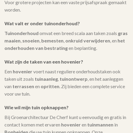
Voor grotere projecten kan een vaste prijsafspraak gemaakt
worden.
Wat valt er onder tuinonderhoud?
Tuinonderhoud
omvat een breed scala aan taken zoals
gras
maaien
,
snoeien
,
bemesten
,
onkruid verwijderen
, en
het
onderhouden van bestrating
en beplanting.
Wat zijn de taken van een hovenier?
Een
hovenier
voert naast reguliere onderhoudstaken ook
taken uit zoals
tuinaanleg
,
tuinontwerp
, en het aanleggen
van
terrassen
en
opritten
. Zij bieden een complete service
voor uw tuin.
Wie wil mijn tuin opknappen?
Bij Groenarchitectuur De Cherf kunt u eenvoudig en gratis in
contact komen met ervaren
hovenier
en
tuinmannen
in
Bonheiden
die uw tuin kunnen opknappen. Onze