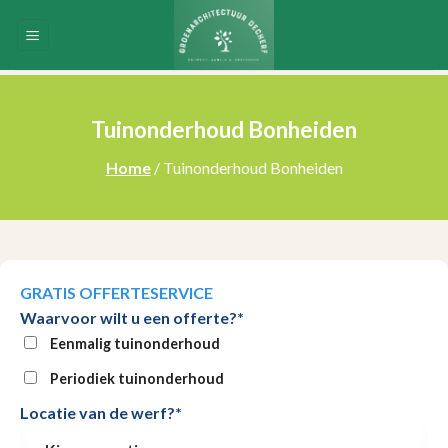
Skip
to
content
Tuinonderhoud Bonheiden
Home
/ Tuinonderhoud Bonheiden
GRATIS OFFERTESERVICE
Waarvoor wilt u een offerte?*
Eenmalig tuinonderhoud
Periodiek tuinonderhoud
Locatie van de werf?*