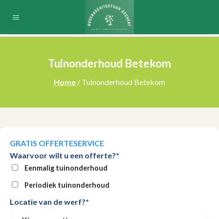
Skip
to
content
Tuinonderhoud Betekom
Home
/ Tuinonderhoud Betekom
GRATIS OFFERTESERVICE
Waarvoor wilt u een offerte?*
Eenmalig tuinonderhoud
Periodiek tuinonderhoud
Locatie van de werf?*