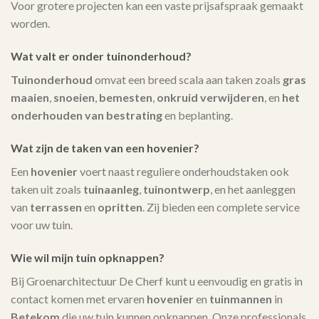
Voor grotere projecten kan een vaste prijsafspraak gemaakt
worden.
Wat valt er onder tuinonderhoud?
Tuinonderhoud
omvat een breed scala aan taken zoals
gras
maaien
,
snoeien
,
bemesten
,
onkruid verwijderen
, en
het
onderhouden van bestrating
en beplanting.
Wat zijn de taken van een hovenier?
Een
hovenier
voert naast reguliere onderhoudstaken ook
taken uit zoals
tuinaanleg
,
tuinontwerp
, en het aanleggen
van
terrassen
en
opritten
. Zij bieden een complete service
voor uw tuin.
Wie wil mijn tuin opknappen?
Bij Groenarchitectuur De Cherf kunt u eenvoudig en gratis in
contact komen met ervaren
hovenier
en
tuinmannen
in
Betekom
die uw tuin kunnen opknappen. Onze professionals