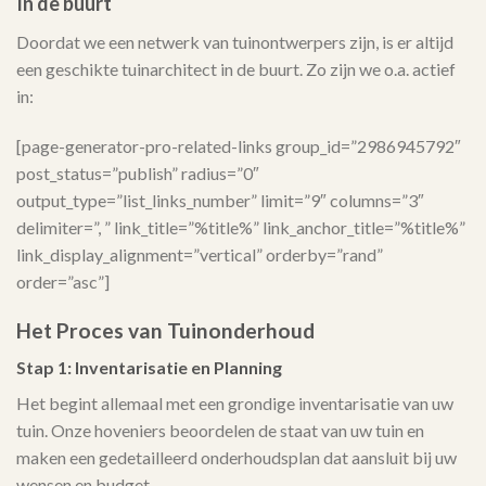
In de buurt
Doordat we een netwerk van tuinontwerpers zijn, is er altijd
een geschikte tuinarchitect in de buurt. Zo zijn we o.a. actief
in:
[page-generator-pro-related-links group_id=”2986945792″
post_status=”publish” radius=”0″
output_type=”list_links_number” limit=”9″ columns=”3″
delimiter=”, ” link_title=”%title%” link_anchor_title=”%title%”
link_display_alignment=”vertical” orderby=”rand”
order=”asc”]
Het Proces van Tuinonderhoud
Stap 1: Inventarisatie en Planning
Het begint allemaal met een grondige inventarisatie van uw
tuin. Onze hoveniers beoordelen de staat van uw tuin en
maken een gedetailleerd onderhoudsplan dat aansluit bij uw
wensen en budget.