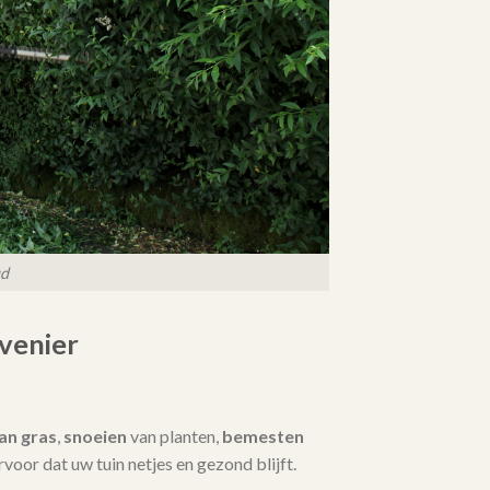
ud
venier
an gras
,
snoeien
van planten,
bemesten
 ervoor dat uw tuin netjes en gezond blijft.