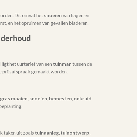
orden. Dit omvat het
snoeien
van hagen en
t, en het opruimen van gevallen bladeren.
nderhoud
igt het uurtarief van een
tuinman
tussen de
te prijsafspraak gemaakt worden.
gras maaien
,
snoeien
,
bemesten
,
onkruid
beplanting.
k taken uit zoals
tuinaanleg
,
tuinontwerp
,