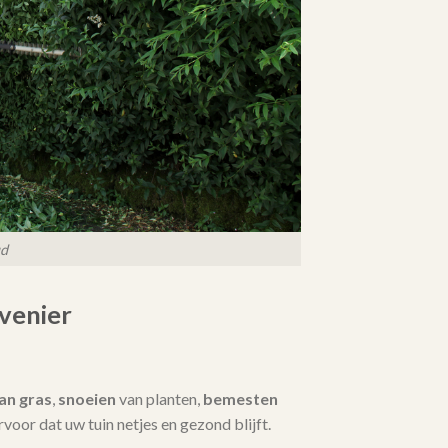
ud
venier
an gras
,
snoeien
van planten,
bemesten
 ervoor dat uw tuin netjes en gezond blijft.