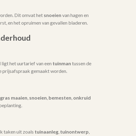
orden. Dit omvat het
snoeien
van hagen en
t, en het opruimen van gevallen bladeren.
nderhoud
igt het uurtarief van een
tuinman
tussen de
te prijsafspraak gemaakt worden.
gras maaien
,
snoeien
,
bemesten
,
onkruid
beplanting.
k taken uit zoals
tuinaanleg
,
tuinontwerp
,