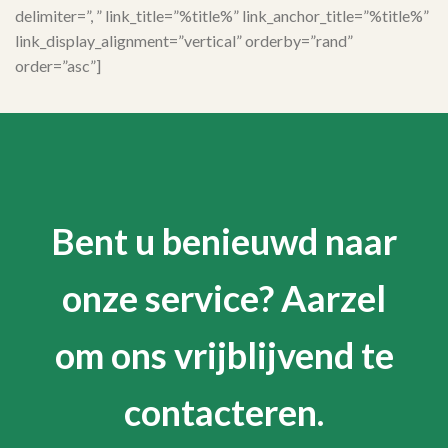
delimiter=”, ” link_title=”%title%” link_anchor_title=”%title%”
link_display_alignment=”vertical” orderby=”rand”
order=”asc”]
Bent u benieuwd naar
onze service? Aarzel
om ons vrijblijvend te
contacteren.