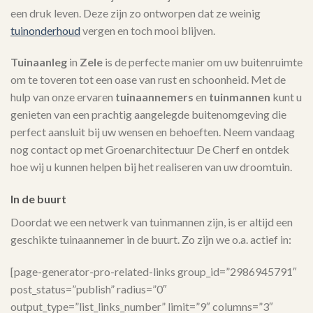
een druk leven. Deze zijn zo ontworpen dat ze weinig
tuinonderhoud
vergen en toch mooi blijven.
Tuinaanleg
in
Zele
is de perfecte manier om uw buitenruimte
om te toveren tot een oase van rust en schoonheid. Met de
hulp van onze ervaren
tuinaannemers
en
tuinmannen
kunt u
genieten van een prachtig aangelegde buitenomgeving die
perfect aansluit bij uw wensen en behoeften. Neem vandaag
nog contact op met Groenarchitectuur De Cherf en ontdek
hoe wij u kunnen helpen bij het realiseren van uw droomtuin.
In de buurt
Doordat we een netwerk van tuinmannen zijn, is er altijd een
geschikte tuinaannemer in de buurt. Zo zijn we o.a. actief in:
[page-generator-pro-related-links group_id=”2986945791″
post_status=”publish” radius=”0″
output_type=”list_links_number” limit=”9″ columns=”3″