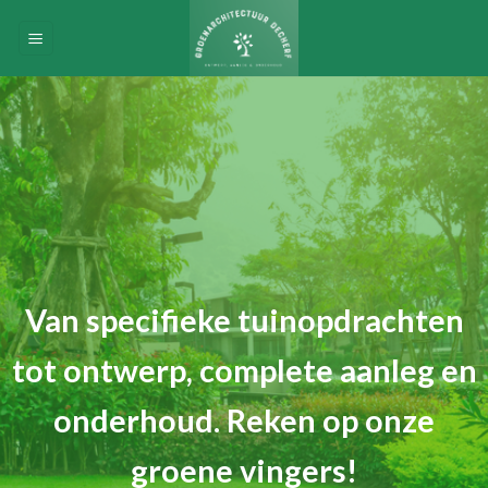
Skip
to
content
Van specifieke tuinopdrachten
tot ontwerp, complete aanleg en
onderhoud. Reken op onze
groene vingers!