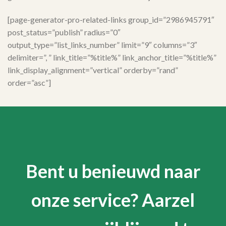
[page-generator-pro-related-links group_id=”2986945791″
post_status=”publish” radius=”0″
output_type=”list_links_number” limit=”9″ columns=”3″
delimiter=”, ” link_title=”%title%” link_anchor_title=”%title%”
link_display_alignment=”vertical” orderby=”rand”
order=”asc”]
Bent u benieuwd naar
onze service? Aarzel