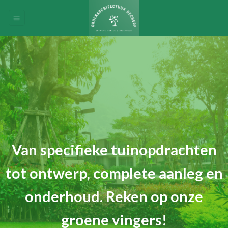
Skip
to
content
Van specifieke tuinopdrachten
tot ontwerp, complete aanleg en
onderhoud. Reken op onze
groene vingers!