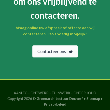
om ons vrijblijvend te
contacteren.
Vraag online uw afspraak of offerte aan wij
contacteren u zo spoedig mogelijk!
Contacteer ons
AANLEG
-
ONTWERP
-
TUINWERK
-
ONDERHOUD
Copyright 2026 ©
Groenarchitectuur Decherf •
Sitemap
•
Privacybeleid