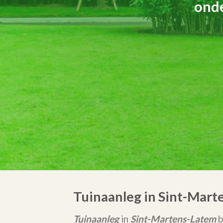
onde
Tuinaanleg in Sint-Mart
Tuinaanleg
in
Sint-Martens-Latem
b