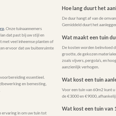
Hoe lang duurt het aan
De duur hangt af van de omvang
Gemiddeld duurt het aanleggen
erp
. Onze tuinaannemers
n dat past bij uw stijl en
Wat maakt een tuin du
lt met veel inheemse planten of
De kosten worden beïnvloed do
rgen ervoor dat uw buitenruimte
grootte, de gekozen materialen
zoals vijvers, pergola’s, en h
aanzienlijk verhogen.
voorbereiding essentieel.
Wat kost een tuin aan
ndbewerking en bemesting,
Voor een tuin van 60m2 kunt u
.
de €3000 en €9000, afhankelij
Wat kost een tuin van
ervaring in om uw tuin tot