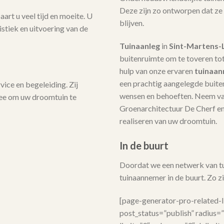
Deze zijn zo ontworpen dat ze
art u veel tijd en moeite. U
blijven.
stiek en uitvoering van de
Tuinaanleg
in
Sint-Martens
buitenruimte om te toveren tot
hulp van onze ervaren
tuinaa
een prachtig aangelegde buite
ice en begeleiding. Zij
wensen en behoeften. Neem v
mee om uw droomtuin te
Groenarchitectuur De Cherf en 
realiseren van uw droomtuin.
In de buurt
Doordat we een netwerk van tui
tuinaannemer in de buurt. Zo zij
[page-generator-pro-related-
post_status=”publish” radius=