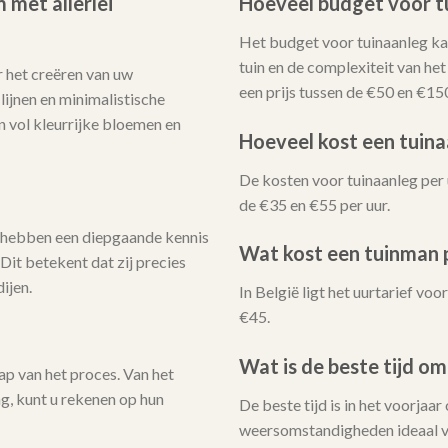
 met allerlei
Hoeveel budget voor t
Het budget voor tuinaanleg kan
tuin en de complexiteit van he
 het creëren van uw
een prijs tussen de €50 en €15
ijnen en minimalistische
n vol kleurrijke bloemen en
Hoeveel kost een tuina
De kosten voor tuinaanleg per 
de €35 en €55 per uur.
 hebben een diepgaande kennis
Wat kost een tuinman p
Dit betekent dat zij precies
ijen.
In België ligt het uurtarief v
€45.
Wat is de beste tijd om
ap van het proces. Van het
ng, kunt u rekenen op hun
De beste tijd is in het voorjaar
weersomstandigheden ideaal v