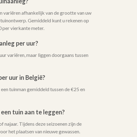
uinaanleg?
 variëren afhankelijk van de grootte van uw
t tuinontwerp. Gemiddeld kunt u rekenen op
0 per vierkante meter.
anleg per uur?
uur variëren, maar liggen doorgaans tussen
er uur in België?
oor een tuinman gemiddeld tussen de €25 en
 een tuin aan te leggen?
 of najaar. Tijdens deze seizoenen zijn de
oor het plaatsen van nieuwe gewassen.