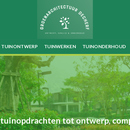
TUINONTWERP
TUINWERKEN
TUINONDERHOUD
 tuinopdrachten tot ontwerp, com