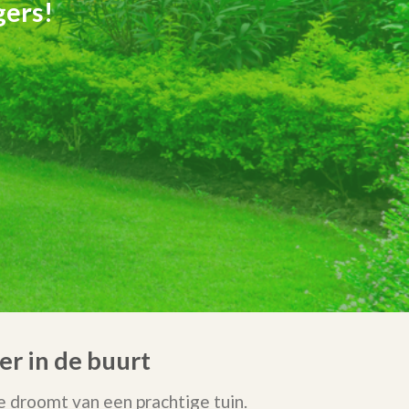
gers!
r in de buurt
 droomt van een prachtige tuin.