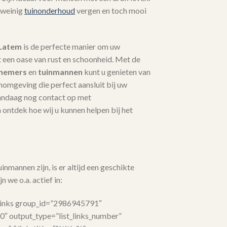
 weinig
tuinonderhoud
vergen en toch mooi
-Latem
is de perfecte manier om uw
 een oase van rust en schoonheid. Met de
nnemers
en
tuinmannen
kunt u genieten van
nomgeving die perfect aansluit bij uw
andaag nog contact op met
ontdek hoe wij u kunnen helpen bij het
nmannen zijn, is er altijd een geschikte
n we o.a. actief in:
links group_id=”2986945791″
”0″ output_type=”list_links_number”