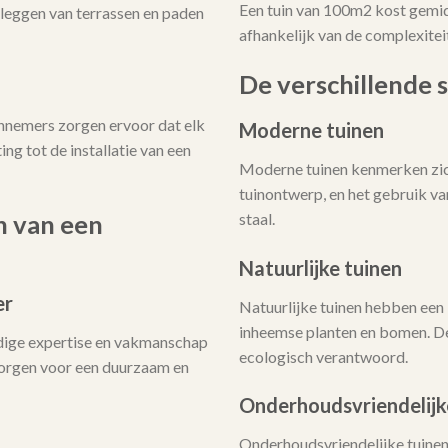
Een tuin van 100m2 kost gemi
nleggen van terrassen en paden
afhankelijk van de complexitei
De verschillende s
annemers zorgen ervoor dat elk
Moderne tuinen
ing tot de installatie van een
Moderne tuinen kenmerken zich
tuinontwerp, en het gebruik v
staal.
n van een
Natuurlijke tuinen
er
Natuurlijke tuinen hebben een 
inheemse planten en bomen. De
dige expertise en vakmanschap
ecologisch verantwoord.
 zorgen voor een duurzaam en
Onderhoudsvriendelijk
Onderhoudsvriendelijke tuinen 