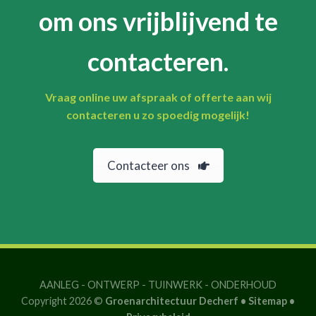
om ons vrijblijvend te
contacteren.
Vraag online uw afspraak of offerte aan wij
contacteren u zo spoedig mogelijk!
Contacteer ons
AANLEG
-
ONTWERP
-
TUINWERK
-
ONDERHOUD
Copyright 2026 ©
Groenarchitectuur Decherf •
Sitemap
•