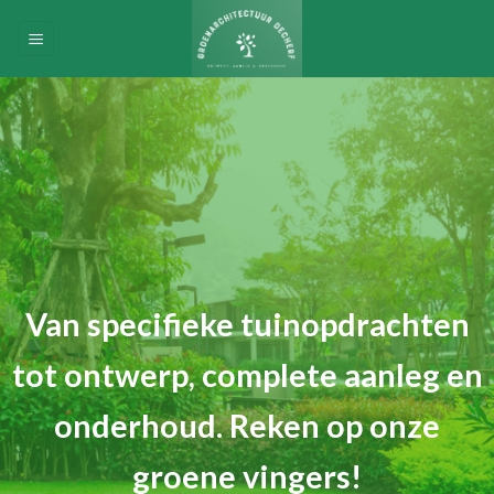
Skip
to
content
Van specifieke tuinopdrachten
tot ontwerp, complete aanleg en
onderhoud. Reken op onze
groene vingers!