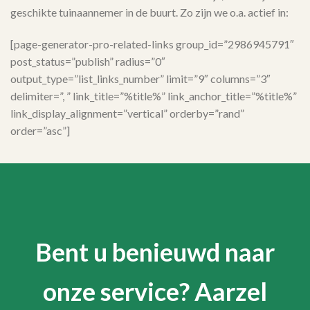
geschikte tuinaannemer in de buurt. Zo zijn we o.a. actief in:
[page-generator-pro-related-links group_id=”2986945791″
post_status=”publish” radius=”0″
output_type=”list_links_number” limit=”9″ columns=”3″
delimiter=”, ” link_title=”%title%” link_anchor_title=”%title%”
link_display_alignment=”vertical” orderby=”rand”
order=”asc”]
Bent u benieuwd naar
onze service? Aarzel