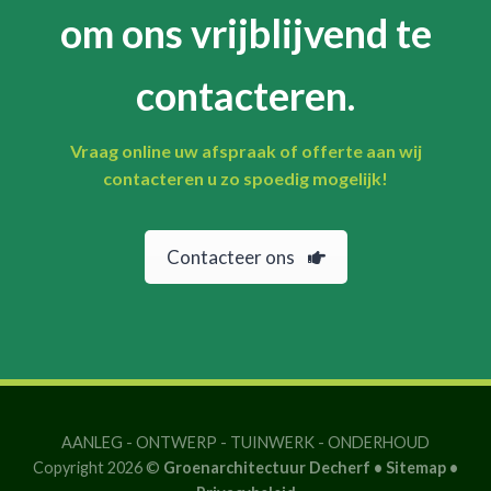
om ons vrijblijvend te
contacteren.
Vraag online uw afspraak of offerte aan wij
contacteren u zo spoedig mogelijk!
Contacteer ons
AANLEG
-
ONTWERP
-
TUINWERK
-
ONDERHOUD
Copyright 2026 ©
Groenarchitectuur Decherf •
Sitemap
•