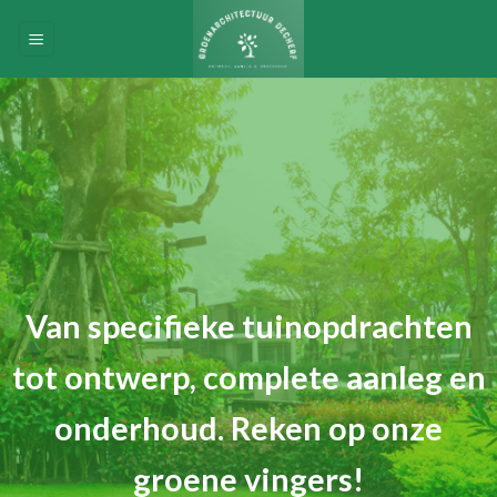
Skip
to
content
Van specifieke tuinopdrachten
tot ontwerp, complete aanleg en
onderhoud. Reken op onze
groene vingers!