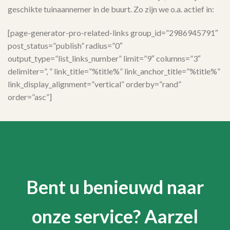
geschikte tuinaannemer in de buurt. Zo zijn we o.a. actief in:
[page-generator-pro-related-links group_id=”2986945791″
post_status=”publish” radius=”0″
output_type=”list_links_number” limit=”9″ columns=”3″
delimiter=”, ” link_title=”%title%” link_anchor_title=”%title%”
link_display_alignment=”vertical” orderby=”rand”
order=”asc”]
Bent u benieuwd naar
onze service? Aarzel