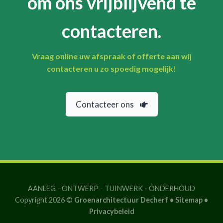
om ons vrijblijvend te
contacteren.
Vraag online uw afspraak of offerte aan wij
contacteren u zo spoedig mogelijk!
Contacteer ons
AANLEG
-
ONTWERP
-
TUINWERK
-
ONDERHOUD
Copyright 2026 ©
Groenarchitectuur Decherf •
Sitemap
•
Privacybeleid