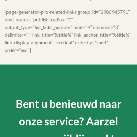
[page-generator-pro-related-links group_id=”2986945791″
post_status=”publish” radius=”0″
output_type=”list_links_number” limit=”9″ columns=”3″
delimiter=”, ” link_title=”%title%” link_anchor_title=”%title%”
link_display_alignment=”vertical” orderby=”rand”
order=”asc”]
Bent u benieuwd naar
onze service? Aarzel