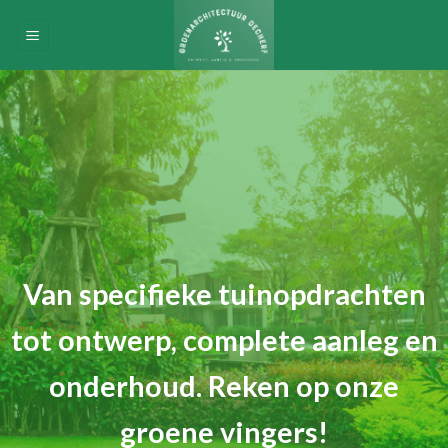
Skip
to
content
Van specifieke tuinopdrachten
tot ontwerp, complete aanleg en
onderhoud. Reken op onze
groene vingers!