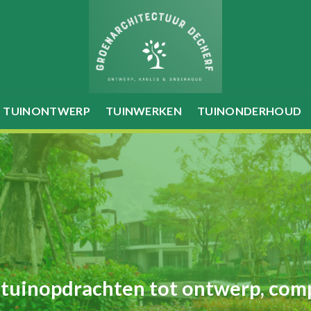
TUINONTWERP
TUINWERKEN
TUINONDERHOUD
 tuinopdrachten tot ontwerp, com