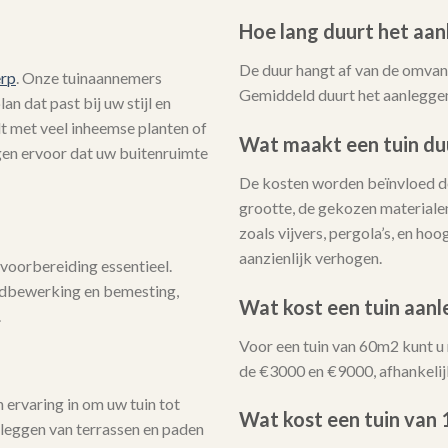
Hoe lang duurt het aan
De duur hangt af van de omvang
erp
. Onze tuinaannemers
Gemiddeld duurt het aanleggen
n dat past bij uw stijl en
lt met veel inheemse planten of
Wat maakt een tuin du
rgen ervoor dat uw buitenruimte
De kosten worden beïnvloed do
grootte, de gekozen materialen
zoals vijvers, pergola’s, en h
aanzienlijk verhogen.
voorbereiding essentieel.
ndbewerking en bemesting,
Wat kost een tuin aan
.
Voor een tuin van 60m2 kunt u
de €3000 en €9000, afhankelij
ervaring in om uw tuin tot
Wat kost een tuin van
nleggen van terrassen en paden