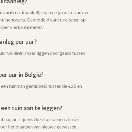
uinaanleg?
 variëren afhankelijk van de grootte van uw
t tuinontwerp. Gemiddeld kunt u rekenen op
0 per vierkante meter.
anleg per uur?
uur variëren, maar liggen doorgaans tussen
er uur in België?
oor een tuinman gemiddeld tussen de €25 en
 een tuin aan te leggen?
 of najaar. Tijdens deze seizoenen zijn de
oor het plaatsen van nieuwe gewassen.