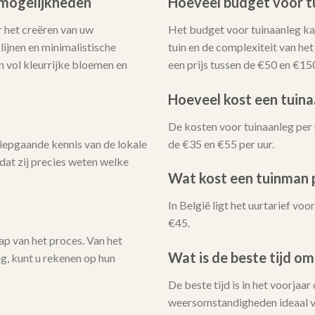
i mogelijkheden
Hoeveel budget voor t
 het creëren van uw
Het budget voor tuinaanleg kan
ijnen en minimalistische
tuin en de complexiteit van he
n vol kleurrijke bloemen en
een prijs tussen de €50 en €15
Hoeveel kost een tuina
De kosten voor tuinaanleg per 
iepgaande kennis van de lokale
de €35 en €55 per uur.
dat zij precies weten welke
Wat kost een tuinman p
In België ligt het uurtarief v
€45.
ap van het proces. Van het
Wat is de beste tijd om
ng, kunt u rekenen op hun
De beste tijd is in het voorjaar
weersomstandigheden ideaal v