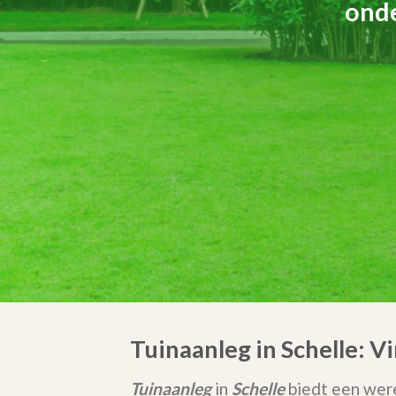
onde
Tuinaanleg in Schelle: 
Tuinaanleg
in
Schelle
biedt een were