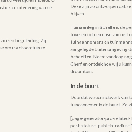
Deze zijn zo ontworpen dat ze
stiek en uitvoering van de
blijven.
Tuinaanleg
in
Schelle
is de pe
toveren tot een oase van rust 
ice en begeleiding. Zij
tuinaannemers
en
tuinmann
mee om uw droomtuin te
aangelegde buitenomgeving die
behoeften. Neem vandaag nog 
Cherf en ontdek hoe wij u kunne
droomtuin.
In de buurt
Doordat we een netwerk van tui
tuinaannemer in de buurt. Zo zij
[page-generator-pro-related-
post_status=”publish” radius=