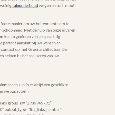
 weinig
tuinonderhoud
vergen en toch mooi
rfecte manier om uw buitenruimte om te
en schoonheid. Met de hulp van onze ervaren
en
kunt u genieten van een prachtig
 perfect aansluit bij uw wensen en
contact op met Groenarchitectuur De
n helpen bij het realiseren van uw
nmannen zijn, is er altijd een geschikte
n we o.a. actief in:
links group_id=”2986945791″
”0″ output_type=”list_links_number”