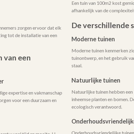
Een tuin van 100m2 kost gemi
afhankelijk van de complexitei
De verschillende s
annemers zorgen ervoor dat elk
ing tot de installatie van een
Moderne tuinen
Moderne tuinen kenmerken zich
n van een
tuinontwerp, en het gebruik v
staal.
Natuurlijke tuinen
er
Natuurlijke tuinen hebben een 
dige expertise en vakmanschap
inheemse planten en bomen. De
 zorgen voor een duurzaam en
ecologisch verantwoord.
Onderhoudsvriendelijk
Onderhoudsvriendelijke tuinen 
art u veel tijd en moeite. U