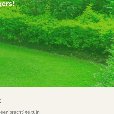
gers!
t
een prachtige tuin.