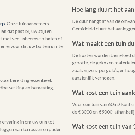
Hoe lang duurt het aan
De duur hangt af van de omvang
erp
. Onze tuinaannemers
Gemiddeld duurt het aanleggen
n dat past bij uw stijl en
lt met veel inheemse planten of
Wat maakt een tuin du
rgen ervoor dat uw buitenruimte
De kosten worden beïnvloed do
grootte, de gekozen materialen
zoals vijvers, pergola’s, en h
aanzienlijk verhogen.
voorbereiding essentieel.
ndbewerking en bemesting,
Wat kost een tuin aan
.
Voor een tuin van 60m2 kunt u
de €3000 en €9000, afhankelij
ervaring in om uw tuin tot
Wat kost een tuin van
nleggen van terrassen en paden