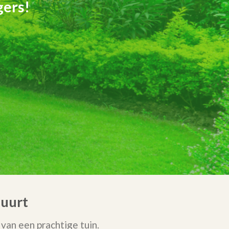
gers!
buurt
an een prachtige tuin.