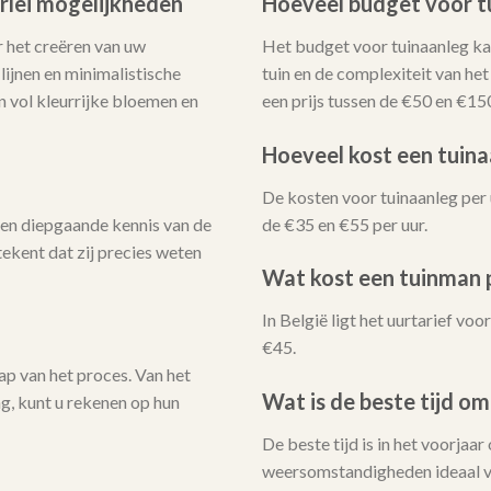
erlei mogelijkheden
Hoeveel budget voor t
 het creëren van uw
Het budget voor tuinaanleg kan
ijnen en minimalistische
tuin en de complexiteit van he
n vol kleurrijke bloemen en
een prijs tussen de €50 en €15
Hoeveel kost een tuina
De kosten voor tuinaanleg per 
en diepgaande kennis van de
de €35 en €55 per uur.
ekent dat zij precies weten
Wat kost een tuinman p
In België ligt het uurtarief v
€45.
ap van het proces. Van het
Wat is de beste tijd om
ng, kunt u rekenen op hun
De beste tijd is in het voorjaar
weersomstandigheden ideaal v