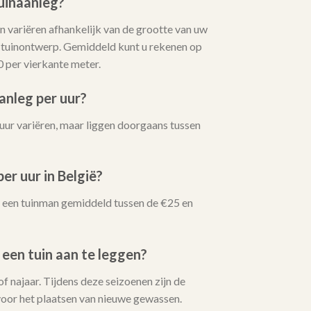
uinaanleg?
 variëren afhankelijk van de grootte van uw
t tuinontwerp. Gemiddeld kunt u rekenen op
0 per vierkante meter.
anleg per uur?
uur variëren, maar liggen doorgaans tussen
er uur in België?
oor een tuinman gemiddeld tussen de €25 en
 een tuin aan te leggen?
 of najaar. Tijdens deze seizoenen zijn de
oor het plaatsen van nieuwe gewassen.