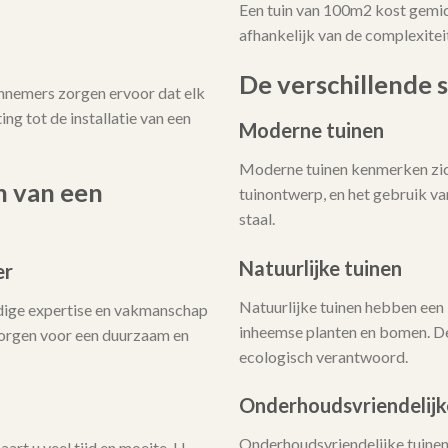
Een tuin van 100m2 kost gemi
afhankelijk van de complexitei
De verschillende s
annemers zorgen ervoor dat elk
ing tot de installatie van een
Moderne tuinen
Moderne tuinen kenmerken zich
n van een
tuinontwerp, en het gebruik v
staal.
Natuurlijke tuinen
er
Natuurlijke tuinen hebben een 
dige expertise en vakmanschap
inheemse planten en bomen. De
 zorgen voor een duurzaam en
ecologisch verantwoord.
Onderhoudsvriendelijk
Onderhoudsvriendelijke tuinen 
art u veel tijd en moeite. U