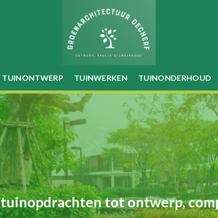
TUINONTWERP
TUINWERKEN
TUINONDERHOUD
 tuinopdrachten tot ontwerp, com