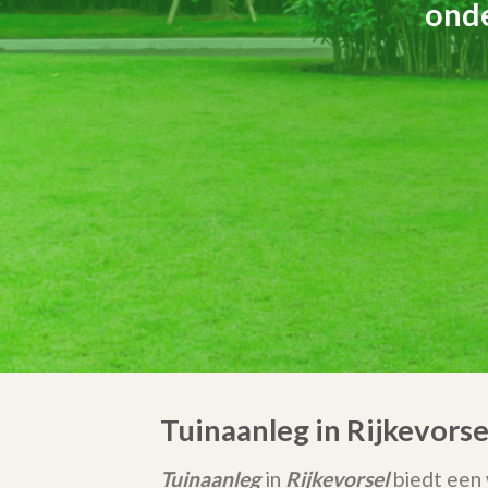
onde
Tuinaanleg in Rijkevors
Tuinaanleg
in
Rijkevorsel
biedt een 