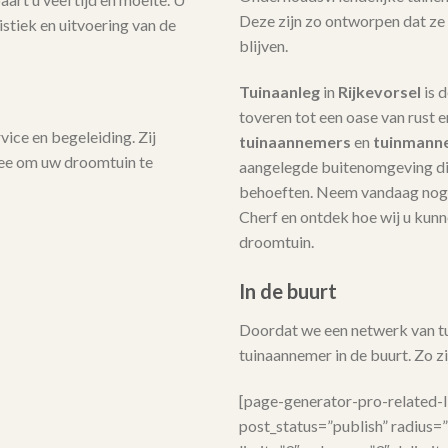
Deze zijn zo ontworpen dat ze
stiek en uitvoering van de
blijven.
Tuinaanleg
in
Rijkevorsel
is 
toveren tot een oase van rust 
ice en begeleiding. Zij
tuinaannemers
en
tuinmann
mee om uw droomtuin te
aangelegde buitenomgeving die
behoeften. Neem vandaag nog 
Cherf en ontdek hoe wij u kunne
droomtuin.
In de buurt
Doordat we een netwerk van tui
tuinaannemer in de buurt. Zo zij
[page-generator-pro-related-
post_status=”publish” radius=