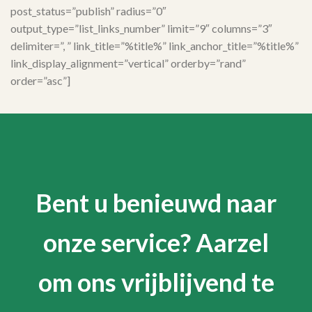
post_status=”publish” radius=”0″
output_type=”list_links_number” limit=”9″ columns=”3″
delimiter=”, ” link_title=”%title%” link_anchor_title=”%title%”
link_display_alignment=”vertical” orderby=”rand”
order=”asc”]
Bent u benieuwd naar
onze service? Aarzel
om ons vrijblijvend te