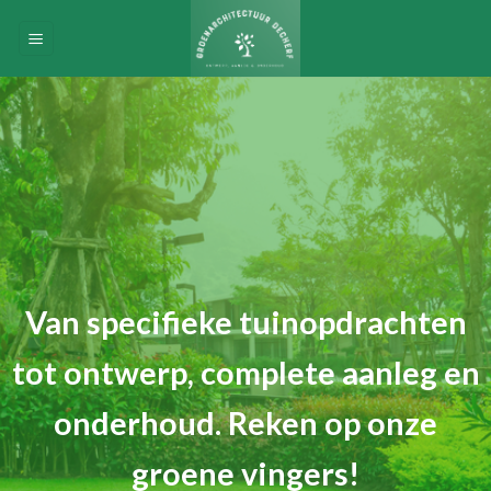
Skip
to
content
Van specifieke tuinopdrachten
tot ontwerp, complete aanleg en
onderhoud. Reken op onze
groene vingers!