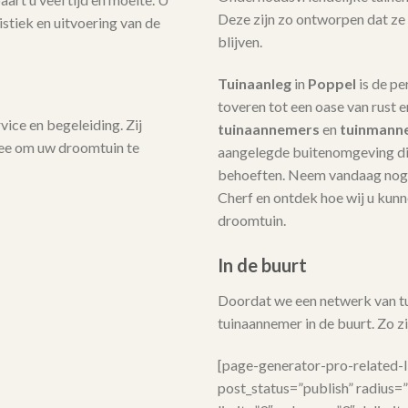
Deze zijn zo ontworpen dat ze
stiek en uitvoering van de
blijven.
Tuinaanleg
in
Poppel
is de p
toveren tot een oase van rust 
ice en begeleiding. Zij
tuinaannemers
en
tuinmann
mee om uw droomtuin te
aangelegde buitenomgeving die
behoeften. Neem vandaag nog 
Cherf en ontdek hoe wij u kunne
droomtuin.
In de buurt
Doordat we een netwerk van tui
tuinaannemer in de buurt. Zo zij
[page-generator-pro-related-
post_status=”publish” radius=