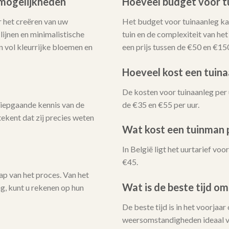
i mogelijkheden
Hoeveel budget voor t
 het creëren van uw
Het budget voor tuinaanleg kan
ijnen en minimalistische
tuin en de complexiteit van he
n vol kleurrijke bloemen en
een prijs tussen de €50 en €15
Hoeveel kost een tuina
De kosten voor tuinaanleg per 
iepgaande kennis van de
de €35 en €55 per uur.
ekent dat zij precies weten
Wat kost een tuinman p
In België ligt het uurtarief v
€45.
ap van het proces. Van het
Wat is de beste tijd om
ng, kunt u rekenen op hun
De beste tijd is in het voorjaar
weersomstandigheden ideaal v