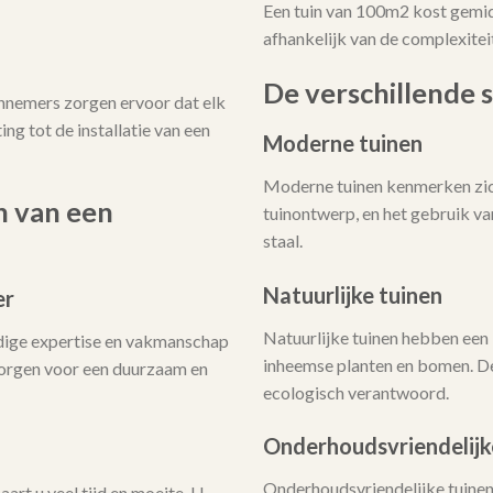
Een tuin van 100m2 kost gemi
afhankelijk van de complexitei
De verschillende s
annemers zorgen ervoor dat elk
ing tot de installatie van een
Moderne tuinen
Moderne tuinen kenmerken zich
n van een
tuinontwerp, en het gebruik v
staal.
Natuurlijke tuinen
er
Natuurlijke tuinen hebben een 
dige expertise en vakmanschap
inheemse planten en bomen. De
 zorgen voor een duurzaam en
ecologisch verantwoord.
Onderhoudsvriendelijk
Onderhoudsvriendelijke tuinen 
art u veel tijd en moeite. U