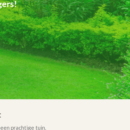
gers!
t
een prachtige tuin.