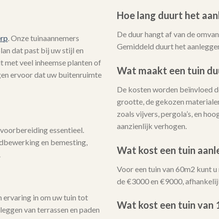
Hoe lang duurt het aan
De duur hangt af van de omvang
erp
. Onze tuinaannemers
Gemiddeld duurt het aanleggen
n dat past bij uw stijl en
lt met veel inheemse planten of
Wat maakt een tuin du
rgen ervoor dat uw buitenruimte
De kosten worden beïnvloed do
grootte, de gekozen materialen
zoals vijvers, pergola’s, en h
aanzienlijk verhogen.
voorbereiding essentieel.
ndbewerking en bemesting,
Wat kost een tuin aan
.
Voor een tuin van 60m2 kunt u
de €3000 en €9000, afhankelij
ervaring in om uw tuin tot
Wat kost een tuin van
nleggen van terrassen en paden