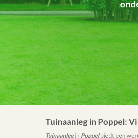
onde
Tuinaanleg in Poppel: V
Tuinaanleg
in
Poppel
biedt een were