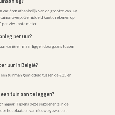
uinaanleg?
 variëren afhankelijk van de grootte van uw
t tuinontwerp. Gemiddeld kunt u rekenen op
0 per vierkante meter.
anleg per uur?
uur variëren, maar liggen doorgaans tussen
er uur in België?
oor een tuinman gemiddeld tussen de €25 en
 een tuin aan te leggen?
 of najaar. Tijdens deze seizoenen zijn de
oor het plaatsen van nieuwe gewassen.