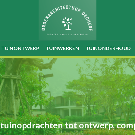
TUINONTWERP
TUINWERKEN
TUINONDERHOUD
 tuinopdrachten tot ontwerp, com