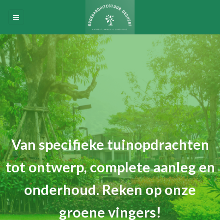
Skip
to
content
Van specifieke tuinopdrachten
tot ontwerp, complete aanleg en
onderhoud. Reken op onze
groene vingers!