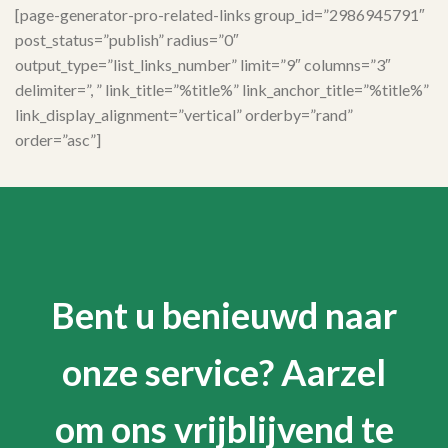
[page-generator-pro-related-links group_id=”2986945791″
post_status=”publish” radius=”0″
output_type=”list_links_number” limit=”9″ columns=”3″
delimiter=”, ” link_title=”%title%” link_anchor_title=”%title%”
link_display_alignment=”vertical” orderby=”rand”
order=”asc”]
Bent u benieuwd naar
onze service? Aarzel
om ons vrijblijvend te