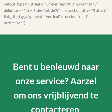
output_type=”list_links_number” limit=”9″ columns=”3″
delimiter=”, ” link_title=”%title%” link_anchor_title=”%title%”
link_display_alignment=”vertical” orderby=”rand”
order=”asc”]
Bent u benieuwd naar
onze service? Aarzel
om ons vrijblijvend te
contacteren.