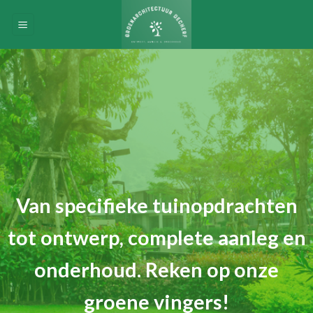
Skip
to
content
Van specifieke tuinopdrachten
tot ontwerp, complete aanleg en
onderhoud. Reken op onze
groene vingers!