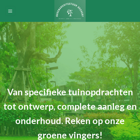
Skip
to
content
Van specifieke tuinopdrachten
tot ontwerp, complete aanleg en
onderhoud. Reken op onze
groene vingers!