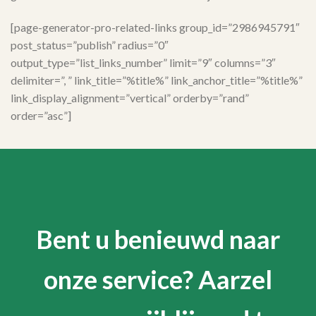
[page-generator-pro-related-links group_id=”2986945791″
post_status=”publish” radius=”0″
output_type=”list_links_number” limit=”9″ columns=”3″
delimiter=”, ” link_title=”%title%” link_anchor_title=”%title%”
link_display_alignment=”vertical” orderby=”rand”
order=”asc”]
Bent u benieuwd naar
onze service? Aarzel