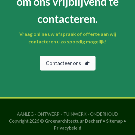
om ons vrijblijvend te
contacteren.
Vraag online uw afspraak of offerte aan wij
contacteren u zo spoedig mogelijk!
Contacteer ons
AANLEG
-
ONTWERP
-
TUINWERK
-
ONDERHOUD
Copyright 2026 ©
Groenarchitectuur Decherf •
Sitemap
•
Privacybeleid