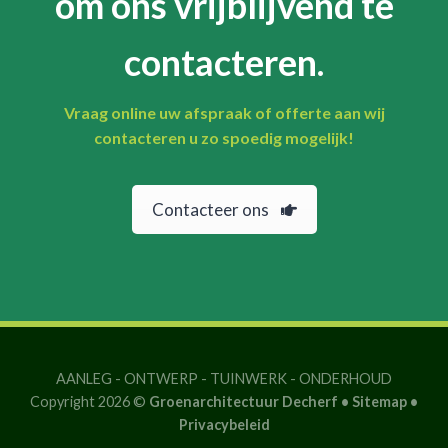
om ons vrijblijvend te
contacteren.
Vraag online uw afspraak of offerte aan wij
contacteren u zo spoedig mogelijk!
Contacteer ons
AANLEG
-
ONTWERP
-
TUINWERK
-
ONDERHOUD
Copyright 2026 ©
Groenarchitectuur Decherf •
Sitemap
•
Privacybeleid