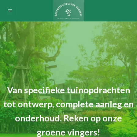
Skip
to
content
Van specifieke tuinopdrachten
tot ontwerp, complete aanleg en
onderhoud. Reken op onze
groene vingers!