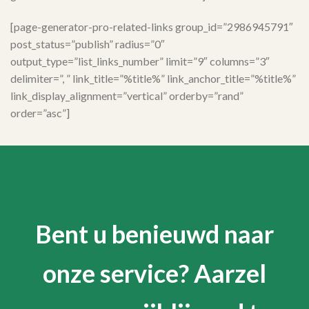
[page-generator-pro-related-links group_id=”2986945791″
post_status=”publish” radius=”0″
output_type=”list_links_number” limit=”9″ columns=”3″
delimiter=”, ” link_title=”%title%” link_anchor_title=”%title%”
link_display_alignment=”vertical” orderby=”rand”
order=”asc”]
Bent u benieuwd naar
onze service? Aarzel