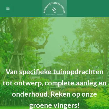
Skip
to
content
Van specifieke tuinopdrachten
tot ontwerp, complete aanleg en
onderhoud. Reken op onze
groene vingers!