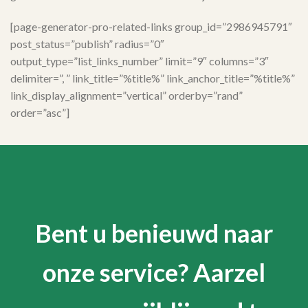
[page-generator-pro-related-links group_id=”2986945791″
post_status=”publish” radius=”0″
output_type=”list_links_number” limit=”9″ columns=”3″
delimiter=”, ” link_title=”%title%” link_anchor_title=”%title%”
link_display_alignment=”vertical” orderby=”rand”
order=”asc”]
Bent u benieuwd naar
onze service? Aarzel