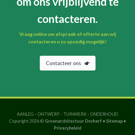
om ons vrijblijvend te
contacteren.
Vraag online uw afspraak of offerte aan wij
contacteren u zo spoedig mogelijk!
Contacteer ons
AANLEG
-
ONTWERP
-
TUINWERK
-
ONDERHOUD
Copyright 2026 ©
Groenarchitectuur Decherf •
Sitemap
•
Privacybeleid