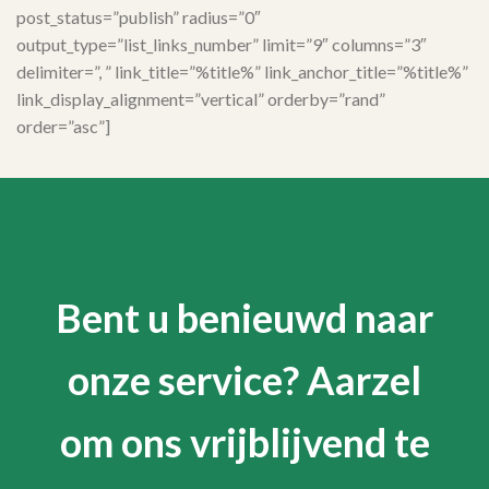
post_status=”publish” radius=”0″
output_type=”list_links_number” limit=”9″ columns=”3″
delimiter=”, ” link_title=”%title%” link_anchor_title=”%title%”
link_display_alignment=”vertical” orderby=”rand”
order=”asc”]
Bent u benieuwd naar
onze service? Aarzel
om ons vrijblijvend te