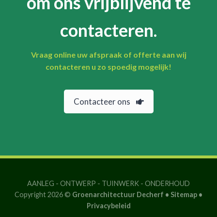
om ons vrijblijvend te
contacteren.
Vraag online uw afspraak of offerte aan wij
contacteren u zo spoedig mogelijk!
Contacteer ons
AANLEG
-
ONTWERP
-
TUINWERK
-
ONDERHOUD
Copyright 2026 ©
Groenarchitectuur Decherf •
Sitemap
•
Privacybeleid