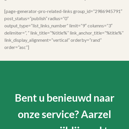
[page-generator-pro-related-links group_id=”2986945791″
post_status=”publish” radius=”0″
output_type=”list_links_number” limit=”9″ columns=”3″
delimiter=”, ” link_title=”%title%” link_anchor_title=”%title%”
link_display_alignment=”vertical” orderby=”rand”
order=”asc”]
Bent u benieuwd naar
onze service? Aarzel