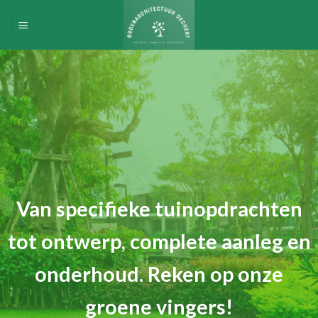
Skip
to
content
Van specifieke tuinopdrachten
tot ontwerp, complete aanleg en
onderhoud. Reken op onze
groene vingers!