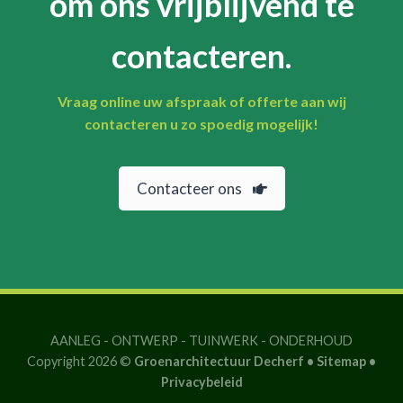
om ons vrijblijvend te
contacteren.
Vraag online uw afspraak of offerte aan wij
contacteren u zo spoedig mogelijk!
Contacteer ons
AANLEG
-
ONTWERP
-
TUINWERK
-
ONDERHOUD
Copyright 2026 ©
Groenarchitectuur Decherf •
Sitemap
•
Privacybeleid