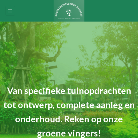
Skip
to
content
Van specifieke tuinopdrachten
tot ontwerp, complete aanleg en
onderhoud. Reken op onze
groene vingers!