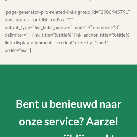
[page-generator-pro-related-links group_id=”2986945791″
post_status=”publish” radius=”0″
output_type=”list_links_number” limit=”9″ columns=”3″
delimiter=”, ” link_title=”%title%” link_anchor_title=”%title%”
link_display_alignment=”vertical” orderby=”rand”
order=”asc”]
Bent u benieuwd naar
onze service? Aarzel