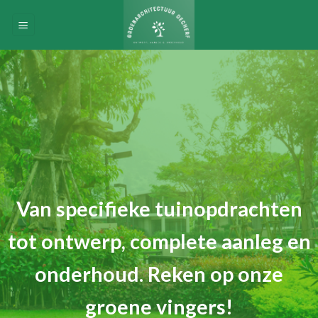
Skip
to
content
Van specifieke tuinopdrachten
tot ontwerp, complete aanleg en
onderhoud. Reken op onze
groene vingers!