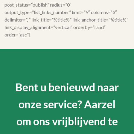
post_status=”publish” radius=”0″
output_type=”list_links_number” limit=”9″ columns=”3″
delimiter=”, ” link_title=”%title%” link_anchor_title=”%title%”
link_display_alignment=”vertical” orderby=”rand”
order=”asc”]
Bent u benieuwd naar
onze service? Aarzel
om ons vrijblijvend te