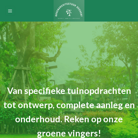
Skip
to
content
Van specifieke tuinopdrachten
tot ontwerp, complete aanleg en
onderhoud. Reken op onze
groene vingers!