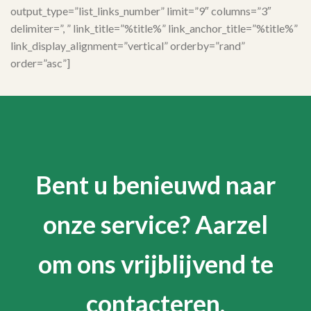
output_type=”list_links_number” limit=”9″ columns=”3″
delimiter=”, ” link_title=”%title%” link_anchor_title=”%title%”
link_display_alignment=”vertical” orderby=”rand”
order=”asc”]
Bent u benieuwd naar
onze service? Aarzel
om ons vrijblijvend te
contacteren.