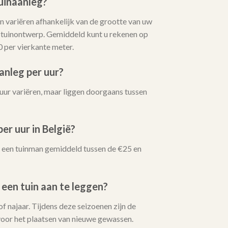
uinaanleg?
 variëren afhankelijk van de grootte van uw
t tuinontwerp. Gemiddeld kunt u rekenen op
0 per vierkante meter.
anleg per uur?
uur variëren, maar liggen doorgaans tussen
er uur in België?
oor een tuinman gemiddeld tussen de €25 en
 een tuin aan te leggen?
 of najaar. Tijdens deze seizoenen zijn de
oor het plaatsen van nieuwe gewassen.