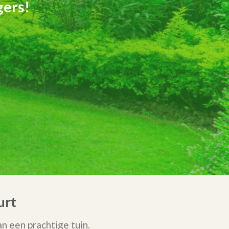
gers!
urt
 een prachtige tuin.