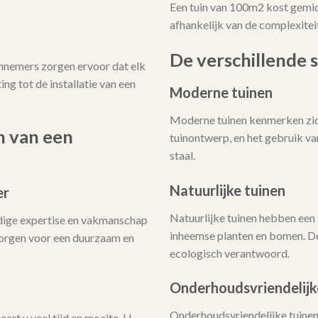
Een tuin van 100m2 kost gemi
afhankelijk van de complexitei
De verschillende s
annemers zorgen ervoor dat elk
ing tot de installatie van een
Moderne tuinen
Moderne tuinen kenmerken zich
n van een
tuinontwerp, en het gebruik v
staal.
Natuurlijke tuinen
er
Natuurlijke tuinen hebben een 
dige expertise en vakmanschap
inheemse planten en bomen. De
 zorgen voor een duurzaam en
ecologisch verantwoord.
Onderhoudsvriendelijk
Onderhoudsvriendelijke tuinen 
art u veel tijd en moeite. U