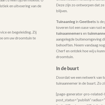
Deze zijn zo ontworpen dat ze
stiek en uitvoering van de
blijven.
Tuinaanleg
in
Geetbets
is de
toveren tot een oase van rust 
ice en begeleiding. Zij
tuinaannemers
en
tuinmann
mee om uw droomtuin te
aangelegde buitenomgeving die
behoeften. Neem vandaag nog 
Cherf en ontdek hoe wij u kunne
droomtuin.
In de buurt
Doordat we een netwerk van tui
tuinaannemer in de buurt. Zo zij
[page-generator-pro-related-
post_status=”publish” radius=