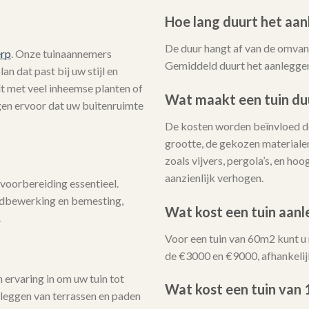
Hoe lang duurt het aan
De duur hangt af van de omvang
erp
. Onze tuinaannemers
Gemiddeld duurt het aanleggen
n dat past bij uw stijl en
lt met veel inheemse planten of
Wat maakt een tuin du
rgen ervoor dat uw buitenruimte
De kosten worden beïnvloed do
grootte, de gekozen materialen
zoals vijvers, pergola’s, en h
aanzienlijk verhogen.
voorbereiding essentieel.
ndbewerking en bemesting,
Wat kost een tuin aan
.
Voor een tuin van 60m2 kunt u
de €3000 en €9000, afhankelij
ervaring in om uw tuin tot
Wat kost een tuin van
nleggen van terrassen en paden