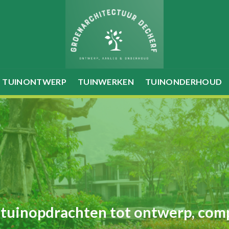
TUINONTWERP
TUINWERKEN
TUINONDERHOUD
 tuinopdrachten tot ontwerp, com