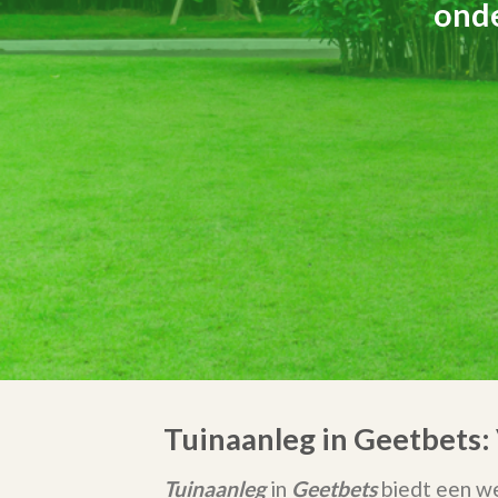
onde
Tuinaanleg in Geetbets:
Tuinaanleg
in
Geetbets
biedt een we