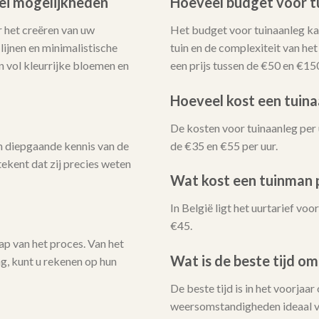
lei mogelijkheden
Hoeveel budget voor t
 het creëren van uw
Het budget voor tuinaanleg kan
ijnen en minimalistische
tuin en de complexiteit van he
n vol kleurrijke bloemen en
een prijs tussen de €50 en €15
Hoeveel kost een tuina
De kosten voor tuinaanleg per 
 diepgaande kennis van de
de €35 en €55 per uur.
ekent dat zij precies weten
Wat kost een tuinman p
In België ligt het uurtarief v
€45.
ap van het proces. Van het
Wat is de beste tijd om
ng, kunt u rekenen op hun
De beste tijd is in het voorjaar
weersomstandigheden ideaal v