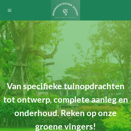
Skip
to
content
Van specifieke tuinopdrachten
tot ontwerp, complete aanleg en
onderhoud. Reken op onze
groene vingers!