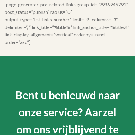
[page-generator-pro-related-links group_id=”2986945791″
post_status=”publish” radius=”0″
output_type=”list_links_number” limit=”9″ columns=”3″
delimiter=”, ” link_title=”%title%” link_anchor_title=”%title%”
link_display_alignment=”vertical” orderby=”rand”
order=”asc”]
Bent u benieuwd naar
onze service? Aarzel
om ons vrijblijvend te