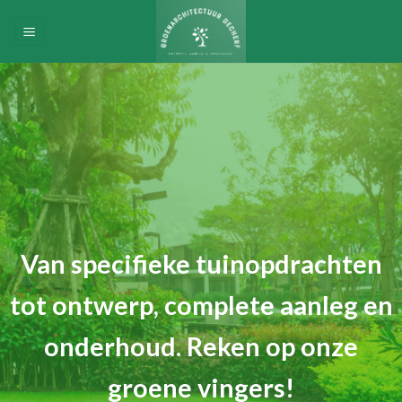
Skip
to
content
Van specifieke tuinopdrachten
tot ontwerp, complete aanleg en
onderhoud. Reken op onze
groene vingers!