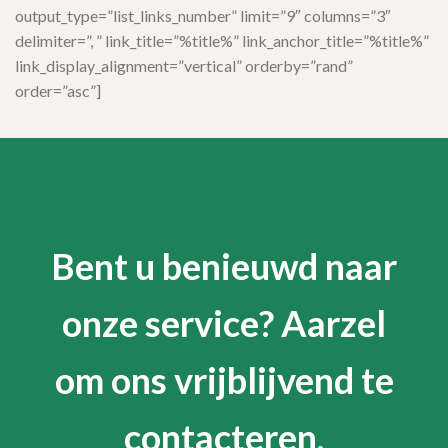
output_type=”list_links_number” limit=”9″ columns=”3″
delimiter=”, ” link_title=”%title%” link_anchor_title=”%title%”
link_display_alignment=”vertical” orderby=”rand”
order=”asc”]
Bent u benieuwd naar
onze service? Aarzel
om ons vrijblijvend te
contacteren.