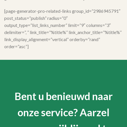
[page-generator-pro-related-links group_id=”2986945791″
post_status=”publish” radius=”0″
output_type=”list_links_number” limit=”9″ columns=”3″
delimiter=”, ” link_title=”%title%” link_anchor_title=”%title%”
link_display_alignment=”vertical” orderby=”rand”
order=”asc”]
Bent u benieuwd naar
onze service? Aarzel