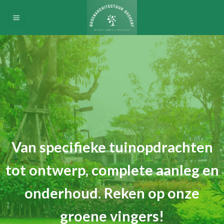
Skip
to
content
Van specifieke tuinopdrachten
tot ontwerp, complete aanleg en
onderhoud. Reken op onze
groene vingers!