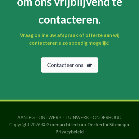
om ons vrijblijvend te
contacteren.
Vraag online uw afspraak of offerte aan wij
contacteren u zo spoedig mogelijk!
Contacteer ons
AANLEG
-
ONTWERP
-
TUINWERK
-
ONDERHOUD
Copyright 2026 ©
Groenarchitectuur Decherf •
Sitemap
•
Privacybeleid