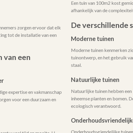
Een tuin van 100m2 kost gemi
afhankelijk van de complexitei
De verschillende s
annemers zorgen ervoor dat elk
ing tot de installatie van een
Moderne tuinen
Moderne tuinen kenmerken zich
n van een
tuinontwerp, en het gebruik v
staal.
Natuurlijke tuinen
er
Natuurlijke tuinen hebben een 
dige expertise en vakmanschap
inheemse planten en bomen. De
 zorgen voor een duurzaam en
ecologisch verantwoord.
Onderhoudsvriendelijk
Onderhoudsvriendelijke tuinen 
art u veel tijd en moeite. U