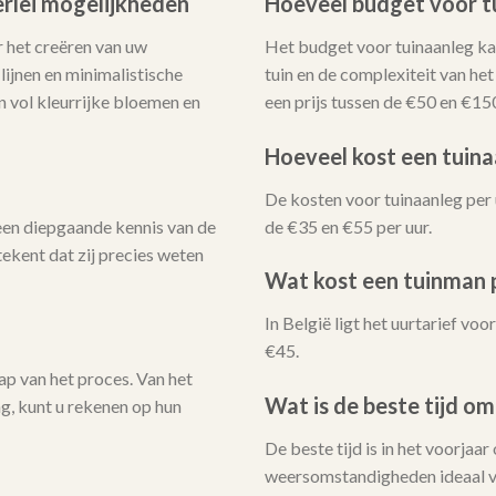
erlei mogelijkheden
Hoeveel budget voor t
 het creëren van uw
Het budget voor tuinaanleg kan
ijnen en minimalistische
tuin en de complexiteit van he
n vol kleurrijke bloemen en
een prijs tussen de €50 en €15
Hoeveel kost een tuina
De kosten voor tuinaanleg per 
en diepgaande kennis van de
de €35 en €55 per uur.
ekent dat zij precies weten
Wat kost een tuinman p
In België ligt het uurtarief v
€45.
ap van het proces. Van het
Wat is de beste tijd om
ng, kunt u rekenen op hun
De beste tijd is in het voorjaar
weersomstandigheden ideaal v