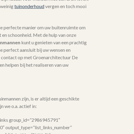
 weinig
tuinonderhoud
vergen en toch mooi
de perfecte manier om uw buitenruimte om
st en schoonheid. Met de hulp van onze
inmannen
kunt u genieten van een prachtig
 perfect aansluit bij uw wensen en
contact op met Groenarchitectuur De
n helpen bij het realiseren van uw
nmannen zijn, is er altijd een geschikte
n we o.a. actief in:
links group_id=”2986945791″
”0″ output_type=”list_links_number”