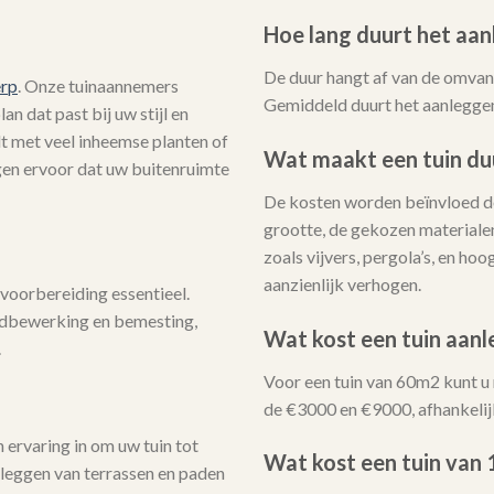
Hoe lang duurt het aan
De duur hangt af van de omvang
erp
. Onze tuinaannemers
Gemiddeld duurt het aanleggen
n dat past bij uw stijl en
lt met veel inheemse planten of
Wat maakt een tuin du
rgen ervoor dat uw buitenruimte
De kosten worden beïnvloed do
grootte, de gekozen materialen
zoals vijvers, pergola’s, en h
aanzienlijk verhogen.
voorbereiding essentieel.
ndbewerking en bemesting,
Wat kost een tuin aan
.
Voor een tuin van 60m2 kunt u
de €3000 en €9000, afhankelij
ervaring in om uw tuin tot
Wat kost een tuin van
nleggen van terrassen en paden