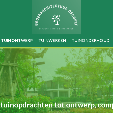
TUINONTWERP
TUINWERKEN
TUINONDERHOUD
 tuinopdrachten tot ontwerp, com