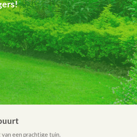
gers!
buurt
van een prachtige tuin.