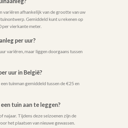
uinaanleg?
 variëren afhankelijk van de grootte van uw
t tuinontwerp. Gemiddeld kunt u rekenen op
0 per vierkante meter.
anleg per uur?
uur variëren, maar liggen doorgaans tussen
er uur in België?
oor een tuinman gemiddeld tussen de €25 en
 een tuin aan te leggen?
 of najaar. Tijdens deze seizoenen zijn de
oor het plaatsen van nieuwe gewassen.