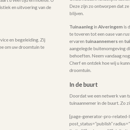
Deze zijn zo ontworpen dat ze
stiek en uitvoering van de
blijven.
Tuinaanleg
in
Alveringem
is 
te toveren tot een oase van ru
ice en begeleiding. Zij
ervaren
tuinaannemers
en
tu
mee om uw droomtuin te
aangelegde buitenomgeving die
behoeften. Neem vandaag nog 
Cherf en ontdek hoe wij u kunne
droomtuin.
In de buurt
Doordat we een netwerk van tui
tuinaannemer in de buurt. Zo zij
[page-generator-pro-related-
post_status=”publish” radius=