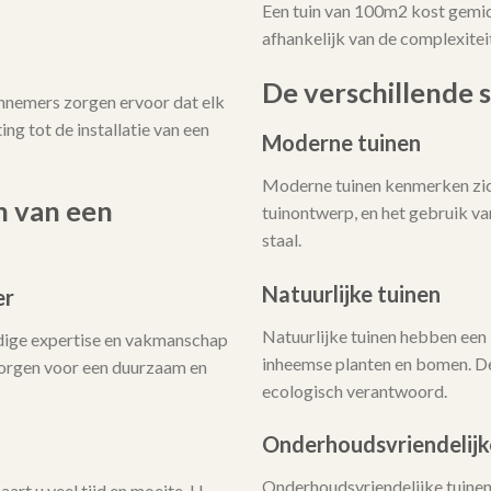
Een tuin van 100m2 kost gemi
afhankelijk van de complexitei
De verschillende s
annemers zorgen ervoor dat elk
ing tot de installatie van een
Moderne tuinen
Moderne tuinen kenmerken zich
n van een
tuinontwerp, en het gebruik v
staal.
Natuurlijke tuinen
er
Natuurlijke tuinen hebben een 
dige expertise en vakmanschap
inheemse planten en bomen. De
 zorgen voor een duurzaam en
ecologisch verantwoord.
Onderhoudsvriendelijk
Onderhoudsvriendelijke tuinen 
art u veel tijd en moeite. U