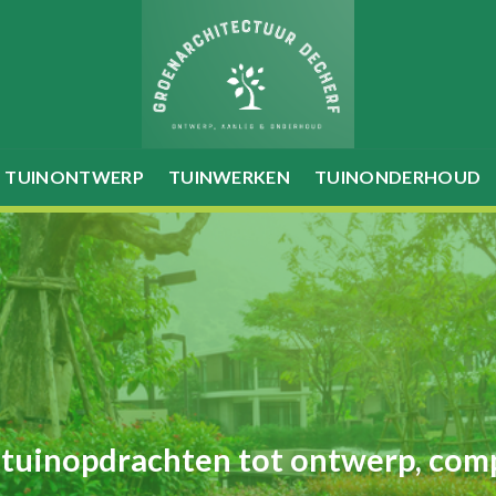
TUINONTWERP
TUINWERKEN
TUINONDERHOUD
 tuinopdrachten tot ontwerp, com