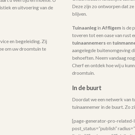
Deze zijn zo ontworpen dat ze
stiek en uitvoering van de
blijven.
Tuinaanleg
in
Affligem
is de 
toveren tot een oase van rust 
ice en begeleiding. Zij
tuinaannemers
en
tuinmann
mee om uw droomtuin te
aangelegde buitenomgeving die
behoeften. Neem vandaag nog 
Cherf en ontdek hoe wij u kunne
droomtuin.
In de buurt
Doordat we een netwerk van tui
tuinaannemer in de buurt. Zo zij
[page-generator-pro-related-
post_status=”publish” radius=