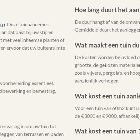
Hoe lang duurt het aan
De duur hangt af van de omvang
erp
. Onze tuinaannemers
Gemiddeld duurt het aanleggen
n dat past bij uw stijl en
lt met veel inheemse planten of
Wat maakt een tuin du
rgen ervoor dat uw buitenruimte
De kosten worden beïnvloed do
grootte, de gekozen materialen
zoals vijvers, pergola’s, en h
aanzienlijk verhogen.
voorbereiding essentieel.
ndbewerking en bemesting,
Wat kost een tuin aan
.
Voor een tuin van 60m2 kunt u
de €3000 en €9000, afhankelij
ervaring in om uw tuin tot
Wat kost een tuin van
nleggen van terrassen en paden