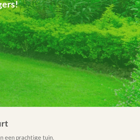
gers!
urt
 een prachtige tuin.