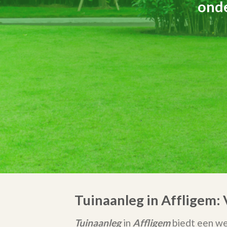
onde
Tuinaanleg in Affligem:
Tuinaanleg
in
Affligem
biedt een we