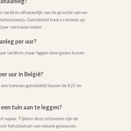
uinaanleg?
 variëren afhankelijk van de grootte van uw
t tuinontwerp. Gemiddeld kunt u rekenen op
0 per vierkante meter.
anleg per uur?
uur variëren, maar liggen doorgaans tussen
er uur in België?
oor een tuinman gemiddeld tussen de €25 en
 een tuin aan te leggen?
 of najaar. Tijdens deze seizoenen zijn de
oor het plaatsen van nieuwe gewassen.