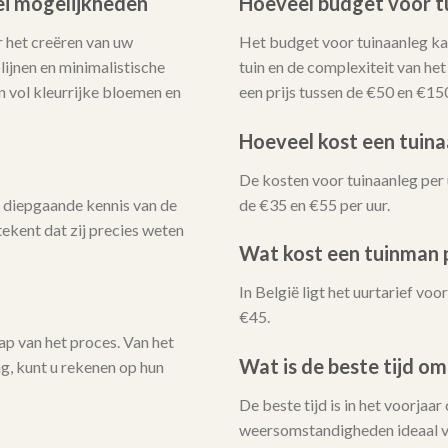
lei mogelijkheden
Hoeveel budget voor t
 het creëren van uw
Het budget voor tuinaanleg kan
ijnen en minimalistische
tuin en de complexiteit van he
n vol kleurrijke bloemen en
een prijs tussen de €50 en €15
Hoeveel kost een tuina
De kosten voor tuinaanleg per 
 diepgaande kennis van de
de €35 en €55 per uur.
ekent dat zij precies weten
Wat kost een tuinman p
In België ligt het uurtarief v
€45.
ap van het proces. Van het
Wat is de beste tijd om
ng, kunt u rekenen op hun
De beste tijd is in het voorjaar
weersomstandigheden ideaal v